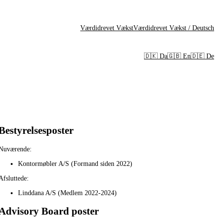
Værdidrevet Vækst
Værdidrevet Vækst / Deutsch
🇩🇰 Da
🇬🇧 En
🇩🇪 De
Bestyrelsesposter
Nuværende:
Kontormøbler A/S (Formand siden 2022)
Afsluttede:
Linddana A/S (Medlem 2022-2024)
Advisory Board poster